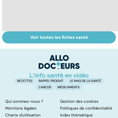
Voir toutes les fiches santé
Tout savoir sur le
Prurit,
N
vitiligo
démangeaisons :
le
au secours, j'ai la
m
peau qui gratte !
RECETTES
RAPPEL PRODUIT
LE MAG DE LA SANTÉ
CANCER
MÉDICAMENTS
Qui sommes-nous ?
Gestion des cookies
Mentions légales
Politiques de confidentialité
Charte d'utilisation
Index thématique