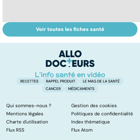
Voir toutes les fiches santé
Tout savoir sur
Inflammation des
Su
les infections
amygdales : que
le
pulmonaires
faire en cas
l'
d'angine ?
RECETTES
RAPPEL PRODUIT
LE MAG DE LA SANTÉ
CANCER
MÉDICAMENTS
Qui sommes-nous ?
Gestion des cookies
Mentions légales
Politiques de confidentialité
Charte d'utilisation
Index thématique
Flux RSS
Flux Atom