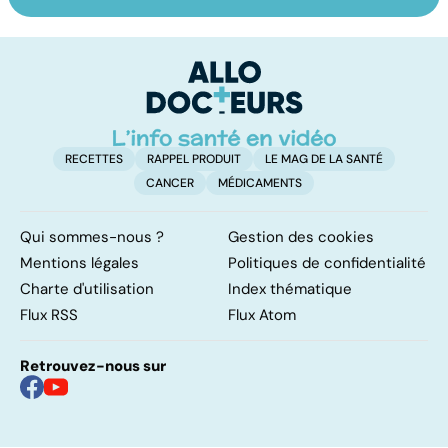
Les agrumes et
Le magnésium,
In
leurs bienfaits
un oligo-élément
l
pour la santé
vital
F
so
RECETTES
RAPPEL PRODUIT
LE MAG DE LA SANTÉ
CANCER
MÉDICAMENTS
Qui sommes-nous ?
Gestion des cookies
Mentions légales
Politiques de confidentialité
Charte d'utilisation
Index thématique
Flux RSS
Flux Atom
Retrouvez-nous sur