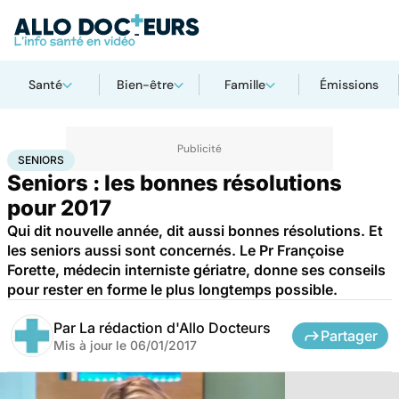
Santé
Bien-être
Famille
Émissions
Accueil
Santé
Maladies
Seniors
SENIORS
Seniors : les bonnes résolutions
pour 2017
Qui dit nouvelle année, dit aussi bonnes résolutions. Et
les seniors aussi sont concernés. Le Pr Françoise
Forette, médecin interniste gériatre, donne ses conseils
pour rester en forme le plus longtemps possible.
Par
La rédaction d'Allo Docteurs
Partager
Mis à jour le
06/01/2017