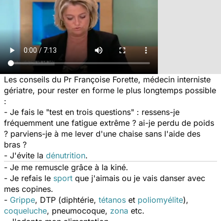
Les conseils du Pr Françoise Forette, médecin interniste
gériatre, pour rester en forme le plus longtemps possible
:
- Je fais le "test en trois questions" :
ressens-je
fréquemment une fatigue extrême ? ai-je perdu de poids
? parviens-je à me lever d'une chaise sans l'aide des
bras ?
- J'évite la
dénutrition
.
- Je me remuscle grâce à la kiné.
- Je refais le
sport
que j'aimais ou je vais danser avec
mes copines.
-
Grippe
, DTP (diphtérie,
tétanos
et
poliomyélite
),
coqueluche
, pneumocoque,
zona
etc.