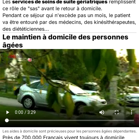
Les
services de soins de suite gériatriques
remplissent
ce rôle de "sas" avant le retour à domicile.
Pendant ce séjour qui n'excède pas un mois, le patient
va être entouré par des médecins, des kinésithérapeutes,
des diététiciennes...
Le maintien à domicile des personnes
âgées
Les aides à domicile sont précieuses pour les personnes âgées dépendantes.
Près de 700.000 Français vivent toujours à domicile