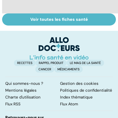
Voir toutes les fiches santé
Suicide : prévenir
Comment
A
le passage à
maîtriser le
va
l'acte
bégaiement ?
cé
é
t
RECETTES
RAPPEL PRODUIT
LE MAG DE LA SANTÉ
CANCER
MÉDICAMENTS
Qui sommes-nous ?
Gestion des cookies
Mentions légales
Politiques de confidentialité
Charte d'utilisation
Index thématique
Flux RSS
Flux Atom
Retrouvez-nous sur