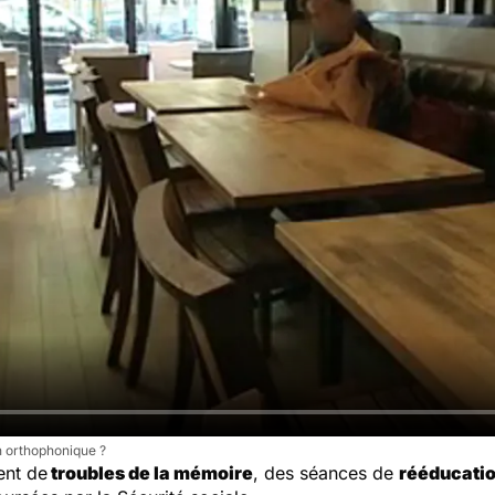
 orthophonique ?
ent de
troubles de la mémoire
, des séances de
rééducati