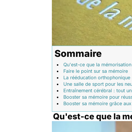
Sommaire
Qu'est-ce que la mémorisation
Faire le point sur sa mémoire
La rééducation orthophonique 
Une salle de sport pour les ne
Entraînement cérébral : tout u
Booster sa mémoire pour réuss
Booster sa mémoire grâce aux
Qu'est-ce que la m