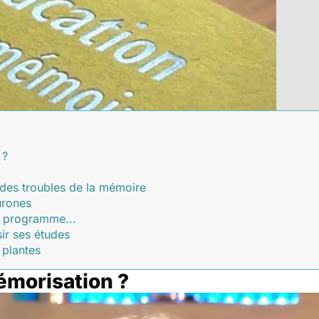
 ?
des troubles de la mémoire
urones
n programme...
ir ses études
 plantes
émorisation ?