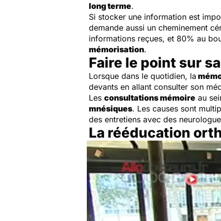
long terme
.
Si stocker une information est impo
demande aussi un cheminement céré
informations reçues, et 80% au bou
mémorisation
.
Faire le point sur 
Lorsque dans le quotidien, la
mémo
devants en allant consulter son méd
Les
consultations mémoire
au sein
mnésiques
. Les causes sont multi
des entretiens avec des neurologues
La rééducation ort