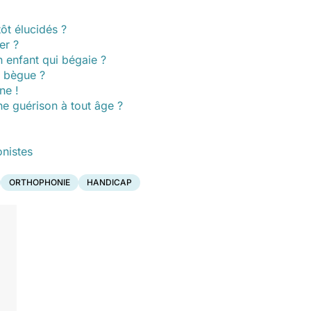
ôt élucidés ?
er ?
n enfant qui bégaie ?
i bègue ?
ne !
e guérison à tout âge ?
nistes
ORTHOPHONIE
HANDICAP