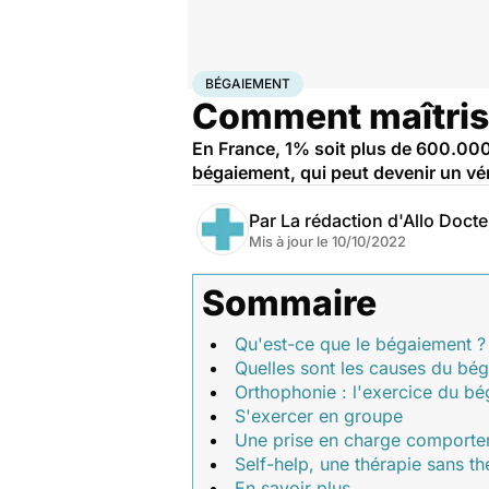
Accueil
Santé
Maladies
Bégaiement
BÉGAIEMENT
Comment maîtrise
En France, 1% soit plus de 600.000
bégaiement, qui peut devenir un vér
Par
La rédaction d'Allo Doct
Mis à jour le
10/10/2022
Sommaire
Qu'est-ce que le bégaiement ?
Quelles sont les causes du bé
Orthophonie : l'exercice du bé
S'exercer en groupe
Une prise en charge comportem
Self-help, une thérapie sans t
En savoir plus