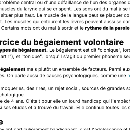
roblème central ou d'une défaillance de l'un des organes d
muscles du larynx qui se crispent. Les sons ont du mal à s
situer plus haut. Le muscle de la langue peut se plaquer con
Les muscles qui entourent les lèvres peuvent aussi se con
. Certains mots ont du mal à sortir et le
rythme de la parole
ercice du bégaiement volontaire
ypes de bégaiement.
Le bégaiement est dit "clonique", lor
rtir"), et "tonique", lorsqu'il s'agit du premier phonème s
bégaiement
mais plutôt un ensemble de facteurs. Parmi eux,
es. On parle aussi de causes psychologiques, comme une
h
oqueries, des rires, un rejet social, sources de grandes s
ychologique.
 de 4 ans. C'était pour elle un lourd handicap qui l'empêch
si ses études et a trouvé du travail. Elle continue toutes le
e
vient particulièrement handicapant, c'est l'adolescence et le