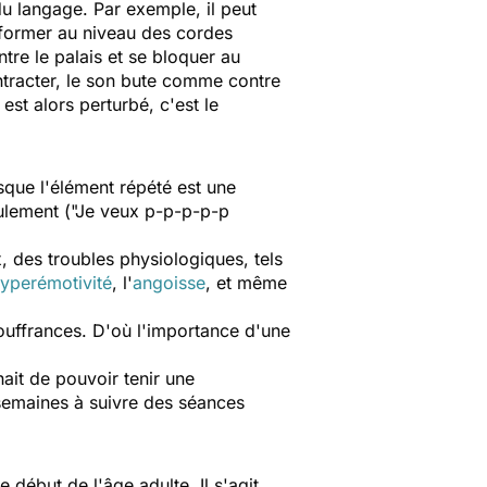
u langage. Par exemple, il peut
e former au niveau des cordes
tre le palais et se bloquer au
tracter, le son bute comme contre
est alors perturbé, c'est le
sque l'élément répété est une
eulement ("Je veux p-p-p-p-p
 des troubles physiologiques, tels
yperémotivité
, l'
angoisse
, et même
ouffrances. D'où l'importance d'une
ait de pouvoir tenir une
s semaines à suivre des séances
 début de l'âge adulte. Il s'agit