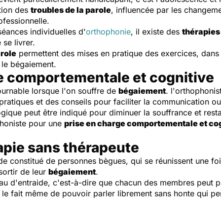
ation des
troubles de la parole
, influencée par les changeme
ofessionnelle.
séances individuelles d'
orthophonie
, il existe des
thérapies
se livrer.
role
permettent des mises en pratique des exercices, dans
 le bégaiement.
e comportementale et cognitive
ournable lorsque l'on souffre de
bégaiement
. l'orthophonis
pratiques et des conseils pour faciliter la communication ou
ique peut être indiqué pour diminuer la souffrance et resta
phoniste pour une
prise en charge comportementale et co
apie sans thérapeute
de constitué de personnes bègues, qui se réunissent une foi
sortir de leur
bégaiement
.
seau d'entraide, c'est-à-dire que chacun des membres peut 
 le fait même de pouvoir parler librement sans honte qui p