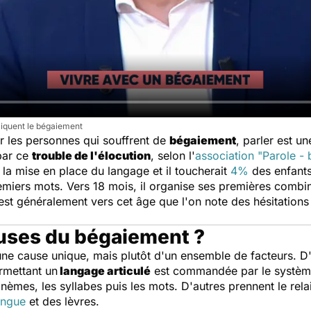
liquent le bégaiement
ur les personnes qui souffrent de
bégaiement
, parler est u
par ce
trouble de l'élocution
, selon l'
association "Parole -
 la mise en place du langage et il toucherait
4%
des enfants
remiers mots. Vers 18 mois, il organise ses premières combi
'est généralement vers cet âge que l'on note des hésitation
auses du bégaiement ?
ne cause unique, mais plutôt d'un ensemble de facteurs. D'
rmettant un
langage articulé
est commandée par le système
èmes, les syllabes puis les mots. D'autres prennent le rela
angue
et des lèvres.