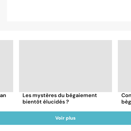
ran
Les mystères du bégaiement
Con
bientôt élucidés ?
bèg
Voir plus