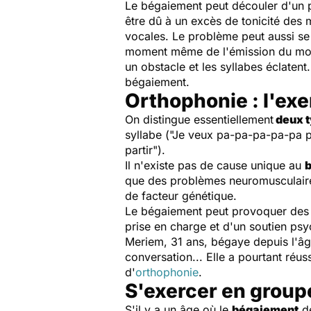
Le bégaiement peut découler d'un p
être dû à un excès de tonicité des 
vocales. Le problème peut aussi se 
moment même de l'émission du mot. 
un obstacle et les syllabes éclatent
bégaiement.
Orthophonie : l'ex
On distingue essentiellement
deux t
syllabe ("Je veux pa-pa-pa-pa-pa pa
partir").
Il n'existe pas de cause unique au
que des problèmes neuromusculair
de facteur génétique.
Le bégaiement peut provoquer des m
prise en charge et d'un soutien ps
Meriem, 31 ans, bégaye depuis l'âge
conversation... Elle a pourtant réus
d'
orthophonie
.
S'exercer en group
S'il y a un âge où le
bégaiement
de