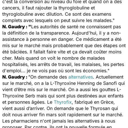
c'est la conversion au niveau du foie et quand on a des
cancers, il faut rajouter la thyroglobuline et
thyroglobuline avec dilution. Ce sont des examens
complets avec lesquels on peut suivre les malades."
N. Gaudry
: "
Les autorités de santé ne connaissent pas
la définition de la transparence. Aujourd'hui, il y a non-
assistance à personne en danger. Ce médicament a été
mis sur le marché mais probablement que des étapes ont
été bâclées. Il fallait faire vite et ça devait coûter moins
cher. Mais quand on voit le nombre de malades
hospitalisés, les arrêts de travail, les malaises, les pertes
d'emploi... je ne vois pas où sont les économies."
N. Gaudry
:
"On demande des
alternatives
. Actuellement
sur le marché, on a la L-Thyroxine Henning de Sanofi qui
vient d’être mis sur le marché. On a aussi les gouttes L-
Thyroxine Serb mais qui sont plus destinées aux enfants
et personnes âgées. Le
Thyrofix
, fabriqué en Grèce,
vient aussi d’arriver. On demande que le Thyrosan qui
doit nous arriver fin mars soit rapidement sur le marché.
Les pharmaciens n'ont jamais les alternatives à nous
proposer. Par contre, ils ont la nouvelle formule en