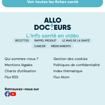
Voir toutes les fiches santé
Glande thyroïde :
Cancer de la
To
le gendarme de
thyroïde :
le
la régulation
chirurgie, iode et
p
corporelle
scintigraphie
RECETTES
RAPPEL PRODUIT
LE MAG DE LA SANTÉ
CANCER
MÉDICAMENTS
Qui sommes-nous ?
Gestion des cookies
Mentions légales
Politiques de confidentialité
Charte d'utilisation
Index thématique
Flux RSS
Flux Atom
Retrouvez-nous sur