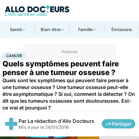
Santé
Bien-être
Famille
Émissions
Accueil
Santé
Maladies
Cancer
Cancer
CANCER
Quels symptômes peuvent faire
penser à une tumeur osseuse ?
Quels sont les symptômes qui peuvent faire penser à
une tumeur osseuse ? Une tumeur osseuse peut-elle
être asymptomatique ? Si oui, comment la détecter ? On
dit que les tumeurs osseuses sont douloureuses. Est-
ce vrai et pourquoi ?
Par
La rédaction d'Allo Docteurs
Partager
Mis à jour le
26/01/2016