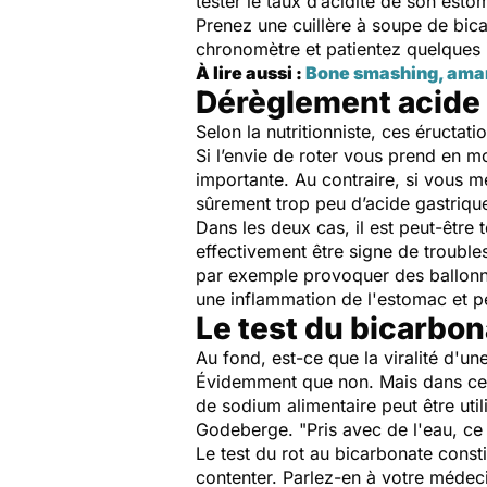
tester le taux d’acidité de son est
Prenez une cuillère à soupe de bica
chronomètre et patientez quelques i
À lire aussi :
Bone smashing, amand
Dérèglement acide 
Selon la nutritionniste, ces éructati
Si l’envie de roter vous prend en m
importante. Au contraire, si vous m
sûrement trop peu d’acide gastriqu
Dans les deux cas, il est peut-être 
effectivement être signe de trouble
par exemple provoquer des ballon
une inflammation de l'estomac et p
Le test du bicarbona
Au fond, est-ce que la viralité d'un
Évidemment que non. Mais dans ce ca
de sodium alimentaire peut être ut
Godeberge. "
Pris avec de l'eau, c
Le test du rot au bicarbonate const
contenter. Parlez-en à votre médeci