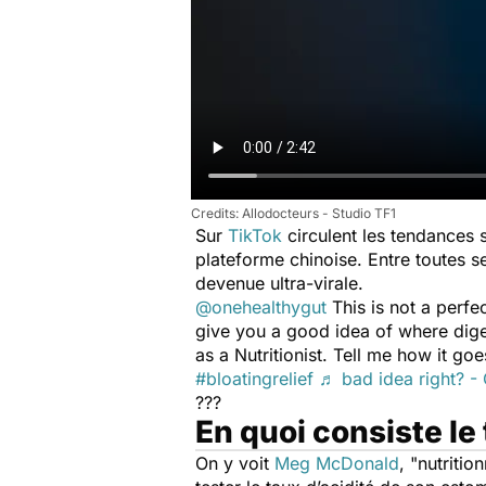
Allodocteurs - Studio TF1
Sur
TikTok
circulent les tendances s
plateforme chinoise. Entre toutes 
devenue ultra-virale.
@onehealthygut
This is not a perfe
give you a good idea of where diges
as a Nutritionist. Tell me how it go
#bloatingrelief
♬ bad idea right? - 
???
En quoi consiste le
On y voit
Meg McDonald
, "nutriti