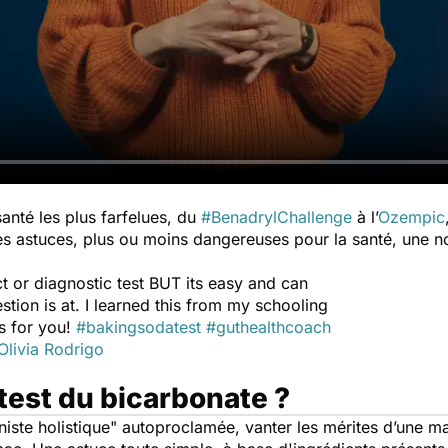
anté les plus farfelues, du
#BenadrylChallenge
à l’
Ozempic
ses astuces, plus ou moins dangereuses pour la santé, une 
ct or diagnostic test BUT its easy and can
tion is at. I learned this from my schooling
es for you!
#bakingsodatest
#guthealthcoach
Olivia Rodrigo
 test du bicarbonate ?
onniste holistique" autoproclamée, vanter les mérites d’une m