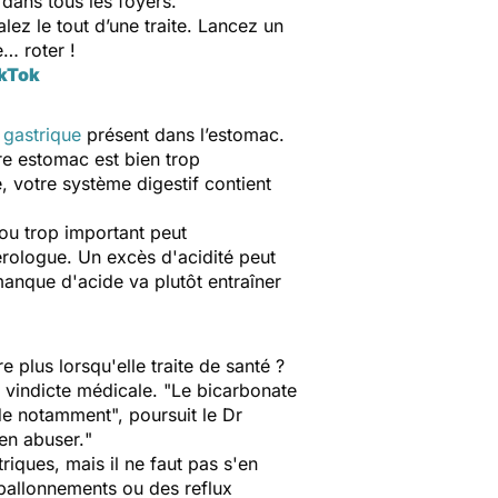
 dans tous les foyers.
ez le tout d’une traite. Lancez un
e… roter !
ikTok
 gastrique
présent dans l’estomac.
re estomac est bien trop
, votre système digestif contient
ou trop important peut
érologue. Un excès d'acidité peut
anque d'acide va plutôt entraîner
e plus lorsqu'elle traite de santé ?
 vindicte médicale. "
Le bicarbonate
ide notamment
", poursuit le Dr
 en abuser.
"
riques, mais il ne faut pas s'en
ballonnements ou des reflux