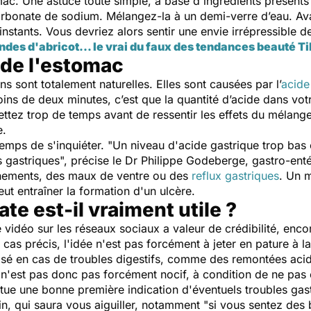
omac. Une astuce toute simple, à base d'ingrédients présents
rbonate de sodium. Mélangez-la à un demi-verre d’eau. Aval
nstants. Vous devriez alors sentir une envie irrépressible d
es d'abricot... le vrai du faux des tendances beauté T
de l'estomac
ons sont totalement naturelles. Elles sont causées par l’
acide
oins de deux minutes, c’est que la quantité d’acide dans vot
ettez trop de temps avant de ressentir les effets du mélange
e.
temps de s'inquiéter. "
Un niveau d'acide gastrique trop bas 
s gastriques
", précise le Dr Philippe Godeberge, gastro-ent
nements, des maux de ventre ou des
reflux gastriques
. Un m
eut entraîner la formation d'un ulcère.
te est-il vraiment utile ?
e vidéo sur les réseaux sociaux a valeur de crédibilité, encor
s précis, l'idée n'est pas forcément à jeter en pature à la
ilisé en cas de troubles digestifs, comme des remontées ac
e n'est pas donc pas forcément nocif, à condition de ne pas
itue une bonne première indication d'éventuels troubles gast
n, qui saura vous aiguiller, notamment "
si vous sentez des 