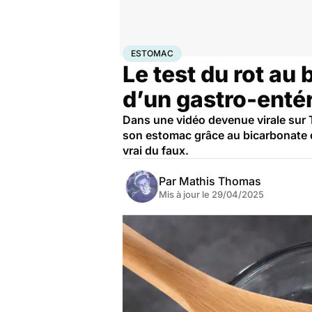
Accueil
Santé
Société
Santé publique
Estomac
ESTOMAC
Le test du rot au 
d’un gastro-enté
Dans une vidéo devenue virale sur Ti
son estomac grâce au bicarbonate d
vrai du faux.
Par
Mathis Thomas
Mis à jour le
29/04/2025