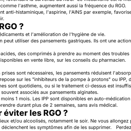
s, comme l'asthme, augmentent aussi la fréquence du RGO.
anti-histaminique, l'aspirine, l'AINS par exemple, favoris
ir.
 RGO ?
dicaments et l'amélioration de l'hygiène de vie.
 peut utiliser des pansements gastriques. Ils ont une acti
ti-acides, des comprimés à prendre au moment des troubles 
sponibles en vente libre, sur les conseils du pharmacien.
es prises sont nécessaires, les pansements réduisent l'abso
epose sur les "inhibiteurs de la pompe à protons" ou IPP, 
sont quotidiens, ou si le traitement ci-dessus est insuffi
ont souvent associés aux pansements alginates.
u moins 1 mois. Les IPP sont disponibles en auto-médication
es prendre durant plus de 2 semaines, sans avis médical.
 éviter les RGO ?
pieux et/ou alcoolisés, notamment le soir. Ne vous allongez 
qui déclenchent les symptômes afin de les supprimer. Perdez