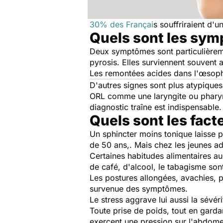
30% des Françai
s souffriraient d
Quels sont les sy
Deux symptômes sont particulièrem
pyrosis. Elles surviennent souvent 
Les remontées acides dans l'œsopha
D'autres signes sont plus atypiques
ORL comme une laryngite ou pharyng
diagnostic traîne est indispensab
Quels sont les fact
Un sphincter moins tonique laisse p
de 50 ans,. Mais chez les jeunes adu
Certaines habitudes alimentaires a
de café, d'alcool, le tabagisme son
Les postures allongées, avachies, 
survenue des symptômes.
Le stress aggrave lui aussi la sé
Toute prise de poids, tout en gard
exercent une pression sur l'abdom