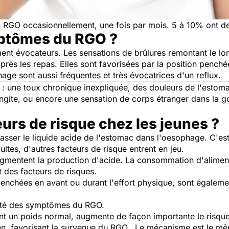
'un RGO occasionnellement, une fois par mois. 5 à 10% ont 
mptômes du RGO ?
ent évocateurs. Les sensations de brûlures remontant le l
après les repas. Elles sont favorisées par la position penc
ge sont aussi fréquentes et très évocatrices d'un reflux.
 : une toux chronique inexpliquée, des douleurs de l'estom
ite, ou encore une sensation de corps étranger dans la go
le.
eurs de risque chez les jeunes ?
asser le liquide acide de l'estomac dans l'oesophage. C'es
ltes, d'autres facteurs de risque entrent en jeu.
ugmentent la production d'acide. La consommation d'alimen
t des facteurs de risques.
penchées en avant ou durant l'effort physique, sont égaleme
vérité des symptômes du RGO.
ant un poids normal, augmente de façon importante le risque
en, favorisant la survenue du RGO. Le mécanisme est le 