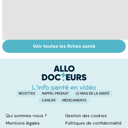
Voir toutes les fiches santé
HPV : tout savoir
Gynéco : un suivi
G
sur les
pour la vie
fa
papillomavirus
ir
in
RECETTES
RAPPEL PRODUIT
LE MAG DE LA SANTÉ
CANCER
MÉDICAMENTS
Qui sommes-nous ?
Gestion des cookies
Mentions légales
Politiques de confidentialité