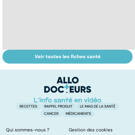
Voir toutes les fiches santé
Le point sur les
Tout savoir sur
I
règles
les infections
a
pulmonaires
fa
d'
RECETTES
RAPPEL PRODUIT
LE MAG DE LA SANTÉ
CANCER
MÉDICAMENTS
Qui sommes-nous ?
Gestion des cookies