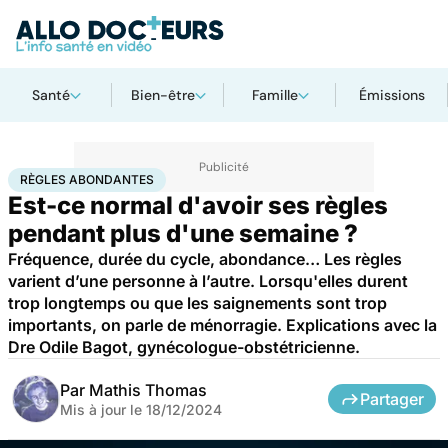
Santé
Bien-être
Famille
Émissions
Accueil
Santé
Règles abondantes
RÈGLES ABONDANTES
Est-ce normal d'avoir ses règles
pendant plus d'une semaine ?
Fréquence, durée du cycle, abondance… Les règles
varient d’une personne à l’autre. Lorsqu'elles durent
trop longtemps ou que les saignements sont trop
importants, on parle de ménorragie. Explications avec la
Dre Odile Bagot, gynécologue-obstétricienne.
Par
Mathis Thomas
Partager
Mis à jour le
18/12/2024