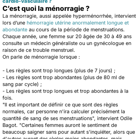
cardio-vasculaire ?
C’est quoi la ménorragie ?
La ménorragie, aussi appelée hyperménorrhée, intervient
lors d’une
hémorragie utérine anormalement longue et
abondante
au cours de la période de menstruations.
Chaque année, une femme sur 20 âgée de 30 à 49 ans
consulte un médecin généraliste ou un gynécologue en
raison de ce trouble menstruel.
On parle de ménorragie lorsque :
- Les règles sont trop longues (plus de 7 jours) ;
- Les règles sont trop abondantes (plus de 80 ml de
sang par cycle) ;
- Les règles sont trop longues et trop abondantes à la
fois.
"
Il est important de définir ce que sont des règles
normales, car personne n'ira calculer précisément la
quantité de sang de ses menstruations
", intervient Odile
Bagot. "
Certaines femmes auront le sentiment de
beaucoup saigner sans pour autant s'inquiéter, alors que
d'autres auront des règles moins abondantes, mais