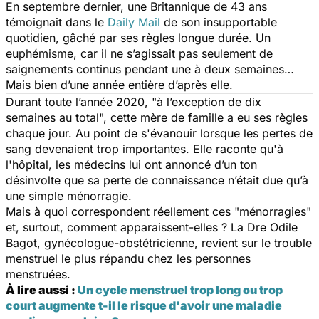
En septembre dernier, une Britannique de 43 ans
témoignait dans le
Daily Mail
de son insupportable
quotidien, gâché par ses règles longue durée. Un
euphémisme, car il ne s’agissait pas seulement de
saignements continus pendant une à deux semaines…
Mais bien d’une année entière d’après elle.
Durant toute l’année 2020, "
à l’exception de dix
semaines au total
", cette mère de famille a eu ses règles
chaque jour. Au point de s'évanouir lorsque les pertes de
sang devenaient trop importantes. Elle raconte qu'à
l'hôpital, les médecins lui ont annoncé d’un ton
désinvolte que sa perte de connaissance n’était due qu’à
une simple ménorragie.
Mais à quoi correspondent réellement ces "ménorragies"
et, surtout, comment apparaissent-elles ? La Dre Odile
Bagot, gynécologue-obstétricienne, revient sur le trouble
menstruel le plus répandu chez les personnes
menstruées.
À lire aussi :
Un cycle menstruel trop long ou trop
court augmente t-il le risque d'avoir une maladie