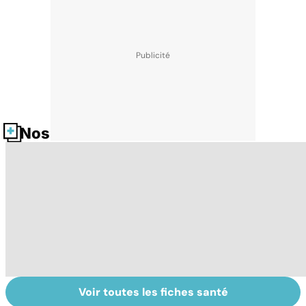
Nos fiches santé
Voir toutes les fiches santé
Violences
Bien vivre la
Se