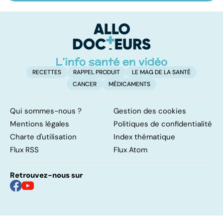
sexuelles :
ménopause
in
comment s'en
P
remettre ?
ét
RECETTES
RAPPEL PRODUIT
LE MAG DE LA SANTÉ
CANCER
MÉDICAMENTS
Qui sommes-nous ?
Gestion des cookies
Mentions légales
Politiques de confidentialité
Charte d'utilisation
Index thématique
Flux RSS
Flux Atom
Retrouvez-nous sur