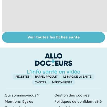
Voir toutes les fiches santé
HPV : tout savoir
Gynéco : un suivi
Ca
sur les
pour la vie
fa
papillomavirus
t
RECETTES
RAPPEL PRODUIT
LE MAG DE LA SANTÉ
CANCER
MÉDICAMENTS
Qui sommes-nous ?
Gestion des cookies
Mentions légales
Politiques de confidentialité