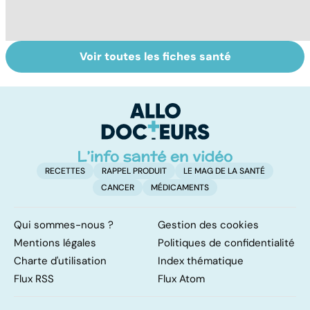
Voir toutes les fiches santé
Tout savoir sur
Covid-19 : tout
Va
les infections
savoir sur la
s
pulmonaires
maladie
t
t
RECETTES
RAPPEL PRODUIT
LE MAG DE LA SANTÉ
CANCER
MÉDICAMENTS
Qui sommes-nous ?
Gestion des cookies
Mentions légales
Politiques de confidentialité
Charte d'utilisation
Index thématique
Flux RSS
Flux Atom