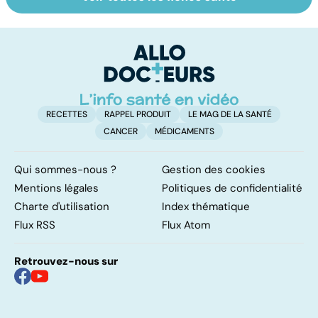
Tout savoir sur
Covid-19 : tout
Va
les infections
savoir sur la
s
pulmonaires
maladie
t
t
RECETTES
RAPPEL PRODUIT
LE MAG DE LA SANTÉ
CANCER
MÉDICAMENTS
Qui sommes-nous ?
Gestion des cookies
Mentions légales
Politiques de confidentialité
Charte d'utilisation
Index thématique
Flux RSS
Flux Atom
Retrouvez-nous sur