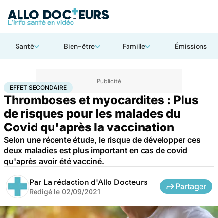
Santé
Bien-être
Famille
Émissions
Accueil
Santé
Maladies
Maladies infectieuses
Effet secondaire
EFFET SECONDAIRE
Thromboses et myocardites : Plus
de risques pour les malades du
Covid qu'après la vaccination
Selon une récente étude, le risque de développer ces
deux maladies est plus important en cas de covid
qu'après avoir été vacciné.
Par
La rédaction d'Allo Docteurs
Partager
Rédigé le
02/09/2021