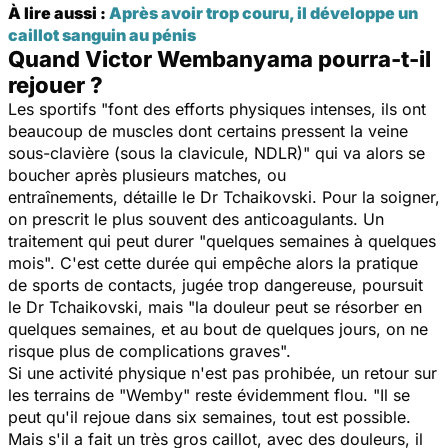
À lire aussi :
Après avoir trop couru, il développe un
caillot sanguin au pénis
Quand Victor Wembanyama pourra-t-il
rejouer ?
Les sportifs "
font des efforts physiques intenses, ils ont
beaucoup de muscles dont certains pressent la veine
sous-clavière (sous la clavicule, NDLR)
" qui va alors se
boucher après plusieurs matches, ou
entraînements, détaille le Dr Tchaikovski. Pour la soigner,
on prescrit le plus souvent des anticoagulants. Un
traitement qui peut durer "
quelques semaines à quelques
mois
". C'est cette durée qui empêche alors la pratique
de sports de contacts, jugée trop dangereuse, poursuit
le Dr Tchaikovski, mais "
la douleur peut se résorber en
quelques semaines, et au bout de quelques jours, on ne
risque plus de complications graves
".
Si une activité physique n'est pas prohibée, un retour sur
les terrains de "Wemby" reste évidemment flou. "
Il se
peut qu'il rejoue dans six semaines, tout est possible.
Mais s'il a fait un très gros caillot, avec des douleurs, il