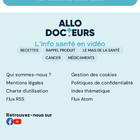
Crampes,
Embolie
U
déchirures,
pulmonaire : un
po
élongations... :
caillot dans
quand le muscle
l'artère
fait mal
pulmonaire
RECETTES
RAPPEL PRODUIT
LE MAG DE LA SANTÉ
CANCER
MÉDICAMENTS
Qui sommes-nous ?
Gestion des cookies
Mentions légales
Politiques de confidentialité
Charte d'utilisation
Index thématique
Flux RSS
Flux Atom
Retrouvez-nous sur