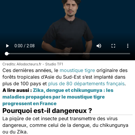
Allodocteurs.fr - Studio TF1
Ces dernières années, le
moustique tigre
originaire des
forêts tropicales d’Asie du Sud-Est s’est implanté dans
plus de 100 pays et
plus de 80 départements français
.
A lire aussi :
Zika, dengue et chikungunya : les
maladies propagées par le moustique tigre
progressent en France
Pourquoi est-il dangereux ?
La piqûre de cet insecte peut transmettre des virus
dangereux, comme celui de la dengue, du chikungunya
ou du Zika.