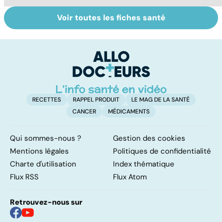
Voir toutes les fiches santé
Le paludisme, un
Tout savoir sur
I
fléau planétaire
les infections
a
pulmonaires
fa
d'
RECETTES
RAPPEL PRODUIT
LE MAG DE LA SANTÉ
CANCER
MÉDICAMENTS
Qui sommes-nous ?
Gestion des cookies
Mentions légales
Politiques de confidentialité
Charte d'utilisation
Index thématique
Flux RSS
Flux Atom
Retrouvez-nous sur