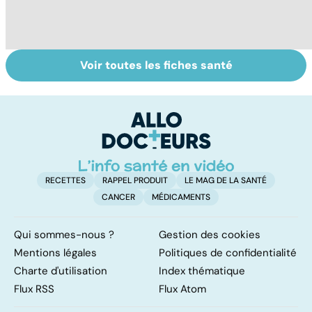
Voir toutes les fiches santé
Tout savoir sur le
Le TDAH, un
M
cancer de la
trouble de
p
vessie
l'attention avec
c
ou sans
p
hyperactivité
RECETTES
RAPPEL PRODUIT
LE MAG DE LA SANTÉ
CANCER
MÉDICAMENTS
Qui sommes-nous ?
Gestion des cookies
Mentions légales
Politiques de confidentialité
Charte d'utilisation
Index thématique
Flux RSS
Flux Atom