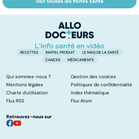
Voir toutes les fiches santé
HPV : tout savoir
Tout savoir sur le
M
sur les
cancer de la
p
papillomavirus
vessie
c
p
RECETTES
RAPPEL PRODUIT
LE MAG DE LA SANTÉ
CANCER
MÉDICAMENTS
Qui sommes-nous ?
Gestion des cookies
Mentions légales
Politiques de confidentialité
Charte d'utilisation
Index thématique
Flux RSS
Flux Atom
Retrouvez-nous sur