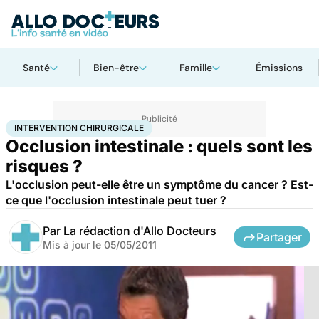
Santé
Bien-être
Famille
Émissions
Accueil
Santé
Maladies
Cancer
Intervention chirurgicale
INTERVENTION CHIRURGICALE
Occlusion intestinale : quels sont les
risques ?
L'occlusion peut-elle être un symptôme du cancer ? Est-
ce que l'occlusion intestinale peut tuer ?
Par
La rédaction d'Allo Docteurs
Partager
Mis à jour le
05/05/2011