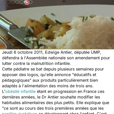
Jeudi 6 octobre 2011, Edwige Antier, députée UMP,
défendra à l'Assemblée nationale son amendement pour
lutter contre la malnutrition infantile.
Cette pédiatre se bat depuis plusieurs semaines pour
apposer des logos, qu'elle annonce "éducatifs et
pédagogiques" aux produits particulièrement bien
adaptés à l'alimentation des moins de trois ans.
L'
obésité infantile
étant en progression en France ces
dernières années, le Dr Antier souhaite modifier les
habitudes alimentaires des plus petits. Elle explique que
"ce sont au cours des trois premières années que les
papilles gustatives
se développent chez l'enfant. C'est