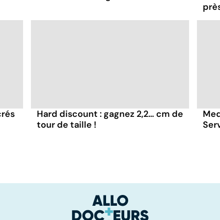
prè
crés
Hard discount : gagnez 2,2… cm de
Medi
tour de taille !
Ser