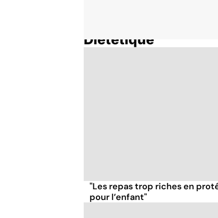
Diététique
Accueil
Thématiques
"Les repas trop riches en pro
pour l’enfant"