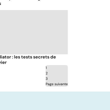
s
ator : les tests secrets de
vier
1
2
3
Page suivante