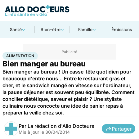
Santé
Bien-être
Famille
Émissions
Accueil
Santé
Maladies
Alimentation
ALIMENTATION
Bien manger au bureau
Bien manger au bureau ! Un casse-tête quotidien pour
beaucoup d'entre nous... Entre le restaurant gras et
cher, et le sandwich mangé en vitesse sur l'ordinateur,
la pause déjeuner est souvent peu équilibrée. Comment
concilier diététique, saveur et plaisir ? Une styliste
culinaire nous concocte une idée de panier repas à
préparer la veille chez soi.
Par
La rédaction d'Allo Docteurs
Partager
Mis à jour le
30/04/2014