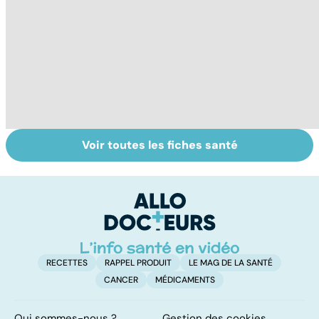
Voir toutes les fiches santé
Comment tenir
Régimes
L
ses bonnes
végétarien,
u
résolutions
végétalien : quels
vi
bénéfices pour la
santé ?
RECETTES
RAPPEL PRODUIT
LE MAG DE LA SANTÉ
CANCER
MÉDICAMENTS
Qui sommes-nous ?
Gestion des cookies