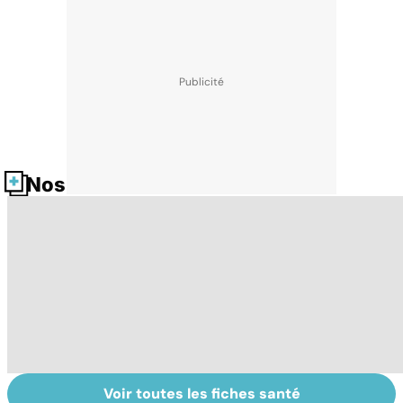
Nos fiches santé
Voir toutes les fiches santé
Le magnésium,
Intestin irritable :
Al