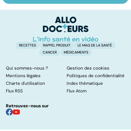
un oligo-élément
le régime
pé
vital
FODMAP, une
solution ?
RECETTES
RAPPEL PRODUIT
LE MAG DE LA SANTÉ
CANCER
MÉDICAMENTS
Qui sommes-nous ?
Gestion des cookies
Mentions légales
Politiques de confidentialité
Charte d'utilisation
Index thématique
Flux RSS
Flux Atom
Retrouvez-nous sur