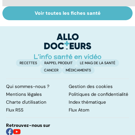
Voir toutes les fiches santé
Algie vasculaire
Comment tenir
Gr
de la face : une
ses bonnes
c
douleur
résolutions
insupportable
RECETTES
RAPPEL PRODUIT
LE MAG DE LA SANTÉ
CANCER
MÉDICAMENTS
Qui sommes-nous ?
Gestion des cookies
Mentions légales
Politiques de confidentialité
Charte d'utilisation
Index thématique
Flux RSS
Flux Atom
Retrouvez-nous sur