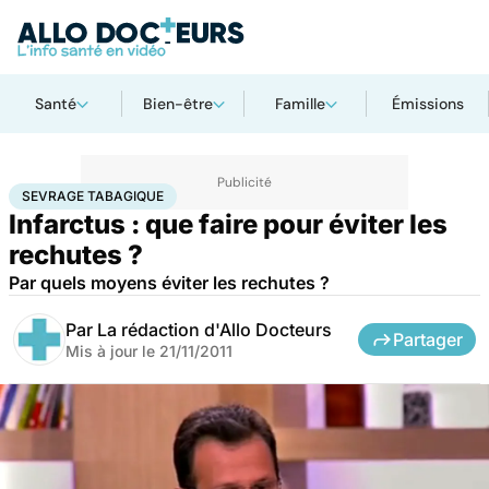
Santé
Bien-être
Famille
Émissions
Accueil
Santé
Maladies
Maladies cardiaques
Sevrage tabagique
SEVRAGE TABAGIQUE
Infarctus : que faire pour éviter les
rechutes ?
Par quels moyens éviter les rechutes ?
Par
La rédaction d'Allo Docteurs
Partager
Mis à jour le
21/11/2011