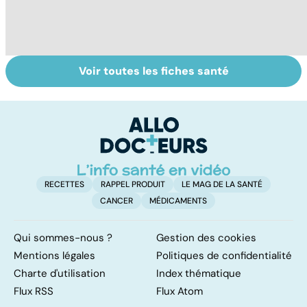
Voir toutes les fiches santé
La main, un outil
Comment réagit
E
utile mais fragile
notre corps face
p
à l'hypothermie ?
ca
l'
p
RECETTES
RAPPEL PRODUIT
LE MAG DE LA SANTÉ
CANCER
MÉDICAMENTS
Qui sommes-nous ?
Gestion des cookies
Mentions légales
Politiques de confidentialité
Charte d'utilisation
Index thématique
Flux RSS
Flux Atom