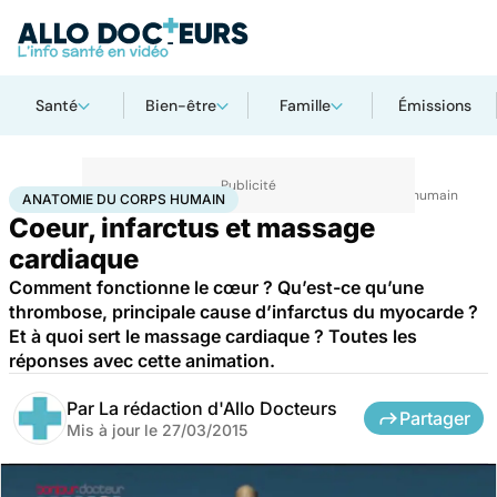
Santé
Bien-être
Famille
Émissions
Accueil
Santé
Maladies
Maladies cardiaques
Anatomie du corps humain
ANATOMIE DU CORPS HUMAIN
Coeur, infarctus et massage
cardiaque
Comment fonctionne le cœur ? Qu’est-ce qu’une
thrombose, principale cause d’infarctus du myocarde ?
Et à quoi sert le massage cardiaque ? Toutes les
réponses avec cette animation.
Par
La rédaction d'Allo Docteurs
Partager
Mis à jour le
27/03/2015