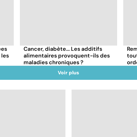
ées
Cancer, diabète... Les additifs
Rem
 les
alimentaires provoquent-ils des
tout
maladies chroniques ?
ord
Voir plus