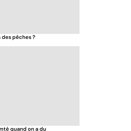
s des pêches ?
mté quand on a du