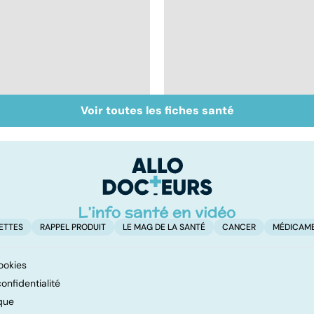
Voir toutes les fiches santé
Le magnésium, un
Intestin irritable : le
oligo-élément vital
régime FODMAP, une
solution ?
ETTES
RAPPEL PRODUIT
LE MAG DE LA SANTÉ
CANCER
MÉDICAM
ookies
onfidentialité
que