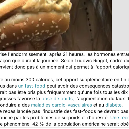
rise l'endormissement, après 21 heures, les hormones entran
çon que durant la journée. Selon Ludovic Ringot, cadre diét
ervient donc pas à un moment qui permet à l'apport caloriq
e au moins 300 calories, cet apport supplémentaire en fin 
plus dans
un fast-food
peut avoir des conséquences catastro
ait pas être pris plus fréquemment qu'une fois tous les dix 
graisses favorise la
prise de poids
, l'augmentation du taux d
conduire à des
maladies cardio-vasculaires
et au
diabète
.
repas lancée pas l'industrie des fast-foods ne devrait pas a
 touché par les problèmes de surpoids et d'obésité.
Une réce
 le phénomène, 42 % de la population américaine serait ob