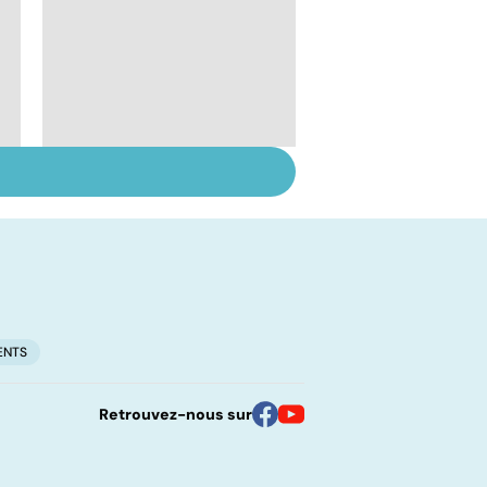
Alimentation : le péril
jeûne ?
ENTS
Retrouvez-nous sur