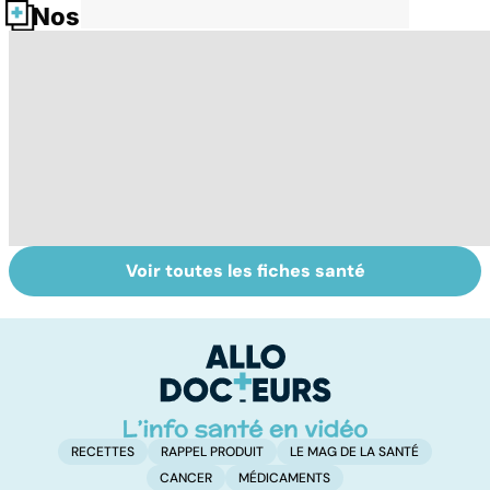
Nos fiches santé
Voir toutes les fiches santé
Tout savoir sur le
HPV : tout savoir
M
vitiligo
sur les
p
papillomavirus
c
p
RECETTES
RAPPEL PRODUIT
LE MAG DE LA SANTÉ
CANCER
MÉDICAMENTS