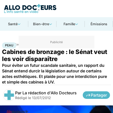
Santé
Bien-être
Famille
Émissions
Accueil
Santé
Maladies
Cancer
Peau
PEAU
Cabines de bronzage : le Sénat veut
les voir disparaître
Pour éviter un futur scandale sanitaire, un rapport du
Sénat entend durcir la législation autour de certains
actes esthétiques. Et plaide pour une interdiction pure
et simple des cabines à UV.
Par
La rédaction d'Allo Docteurs
Partager
Rédigé le
13/07/2012