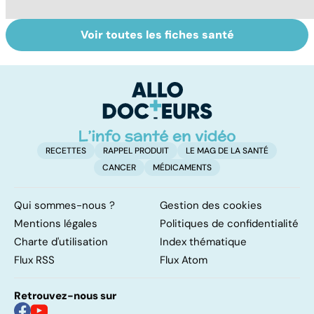
Voir toutes les fiches santé
Le magnésium,
Intestin irritable :
Al
un oligo-élément
le régime
pé
vital
FODMAP, une
solution ?
RECETTES
RAPPEL PRODUIT
LE MAG DE LA SANTÉ
CANCER
MÉDICAMENTS
Qui sommes-nous ?
Gestion des cookies
Mentions légales
Politiques de confidentialité
Charte d'utilisation
Index thématique
Flux RSS
Flux Atom
Retrouvez-nous sur