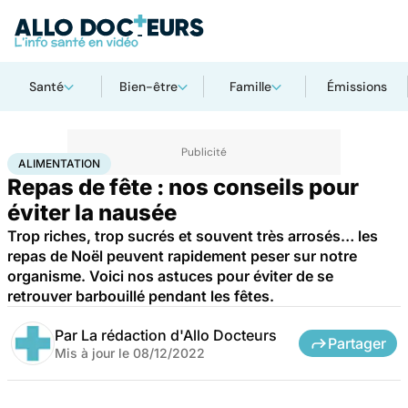
Santé
Bien-être
Famille
Émissions
Accueil
Bien-être
Nutrition
Alimentation
ALIMENTATION
Repas de fête : nos conseils pour
éviter la nausée
Trop riches, trop sucrés et souvent très arrosés… les
repas de Noël peuvent rapidement peser sur notre
organisme. Voici nos astuces pour éviter de se
retrouver barbouillé pendant les fêtes.
Par
La rédaction d'Allo Docteurs
Partager
Mis à jour le
08/12/2022