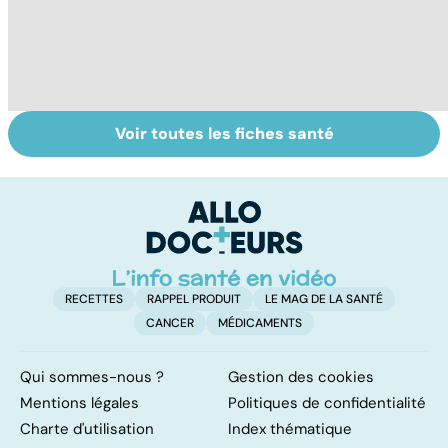
Voir toutes les fiches santé
Le magnésium,
Intestin irritable :
Al
un oligo-élément
le régime
pé
vital
FODMAP, une
solution ?
RECETTES
RAPPEL PRODUIT
LE MAG DE LA SANTÉ
CANCER
MÉDICAMENTS
Qui sommes-nous ?
Gestion des cookies
Mentions légales
Politiques de confidentialité
Charte d'utilisation
Index thématique