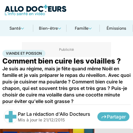
Santé
Bien-être
Famille
Émissions
Accueil
Santé
Viande et poisson
VIANDE ET POISSON
Comment bien cuire les volailles ?
Je suis au régime, mais je fête quand même Noël en
famille et je vais préparer le repas du réveillon. Avec quoi
puis-je cuisiner ma poularde ? Comment bien cuire le
chapon, qui est souvent très gros et très gras ? Puis-je
choisir de cuire ma volaille dans une cocotte minute
pour éviter qu'elle soit grasse ?
Par
La rédaction d'Allo Docteurs
Partager
Mis à jour le
21/12/2015