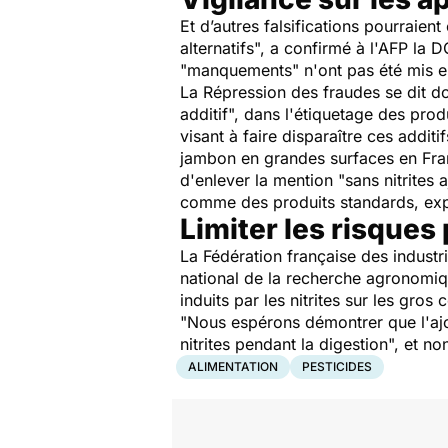
Et d’autres falsifications pourraient 
alternatifs
", a confirmé à l'AFP la D
"
manquements
" n'ont pas été mis e
La Répression des fraudes se dit d
additif
", dans l'étiquetage des produ
visant à faire disparaître ces additi
jambon en grandes surfaces en Fran
d'enlever la mention "
sans nitrites 
comme des produits standards, exp
Limiter les risque
La Fédération française des industri
national de la recherche agronomique
induits par les nitrites sur les gr
"
Nous espérons démontrer que l'ajou
nitrites pendant la digestion
", et n
ALIMENTATION
PESTICIDES