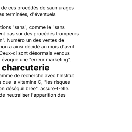
on de ces procédés de saumurages
pas terminées, d'éventuels
tions "
sans
", comme le "
sans
ent pas sur des procédés trompeurs
on
". Numéro un des ventes de
hon a ainsi décidé au mois d'avril
 Ceux-ci sont désormais vendus
i évoque une "
erreur marketing
".
 charcuterie
gramme de recherche avec l'Institut
s que la vitamine C, "
les risques
ion déséquilibrée
", assure-t-elle.
e neutraliser l'apparition des