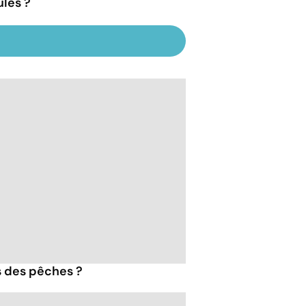
les ?
s des pêches ?