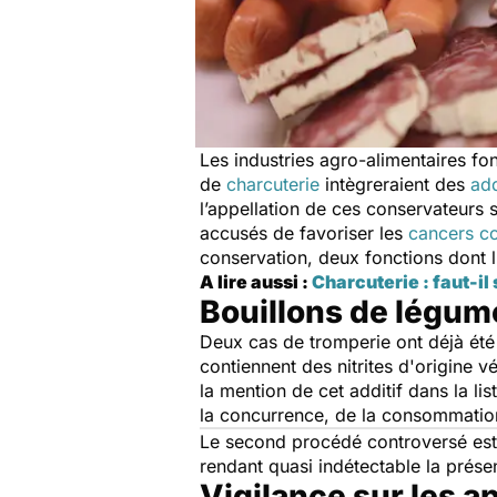
Les industries agro-alimentaires fon
de
charcuterie
intègreraient des
add
l’appellation de ces conservateurs s
accusés de favoriser les
cancers c
conservation, deux fonctions dont l
A lire aussi :
Charcuterie : faut-il 
Bouillons de légum
Deux cas de tromperie ont déjà été
contiennent des nitrites d'origine v
la mention de cet additif dans la li
la concurrence, de la consommatio
Le second procédé controversé est l
rendant quasi indétectable la présen
Vigilance sur les a