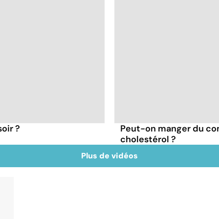
oir ?
Peut-on manger du co
cholestérol ?
Plus de vidéos