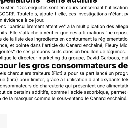
exister. "
Des enquêtes sont en cours concernant l'utilisati
GCCRF. Toutefois, ajoute-t-elle, ces investigations n'étant 
n évidence à ce jour.
onc "
particulièrement attentive
" à la multiplication des alléga
its. Elle s'attache à vérifier que ces affirmations "
ne repos
fs de la liste des ingrédients en contournant la réglementati
ce, et pointé dans l'article du
Canard enchaîné
, Fleury Mic
ajoutés
" de ses jambons cuits dans un bouillon de légumes.
lique le directeur marketing du groupe, David Garbous, qu
s pour les gros consommateurs de
els charcutiers traiteurs (Fict) a pour sa part lancé un pro
 (Inra) pour limiter, grâce à l'utilisation d'antioxydants tel
os consommateurs de charcuterie qui présentent une alimentat
t de certains additifs, comme l'acide ascorbique, permet d
on de la masquer comme le sous-entend le
Canard enchaîné
.