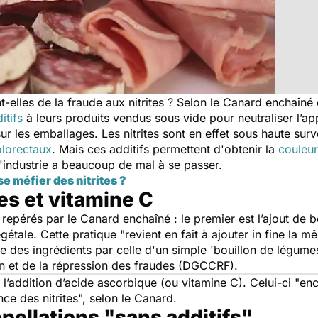
t-elles de la fraude aux nitrites ? Selon le
Canard enchaîné
itifs
à leurs produits vendus sous vide pour neutraliser l’app
ur les emballages. Les nitrites sont en effet sous haute sur
olorectaux
. Mais ces additifs permettent d'obtenir la
couleu
'industrie a beaucoup de mal à se passer.
se méfier des nitrites ?
es et vitamine C
 repérés par le
Canard enchaîné
: le premier est l’ajout de 
égétale. Cette pratique "
revient en fait à ajouter in fine la
ste des ingrédients par celle d'un simple 'bouillon de légume
n et de la répression des fraudes (DGCCRF).
’addition d’acide ascorbique (ou vitamine C). Celui-ci "
enc
ce des nitrites
", selon le Canard.
ppellations "sans additifs"