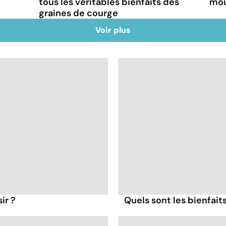
tous les véritables bienfaits des
mou
graines de courge
Voir plus
ir ?
Quels sont les bienfait