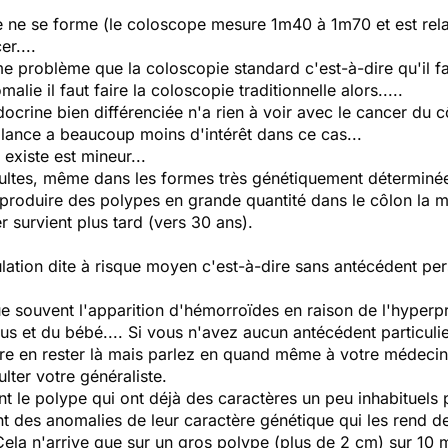
e ne se forme (le coloscope mesure 1m40 à 1m70 et est relat
r....
e problème que la coloscopie standard c'est-à-dire qu'il fau
lie il faut faire la coloscopie traditionnelle alors.....
crine bien différenciée n'a rien à voir avec le cancer du cô
illance a beaucoup moins d'intérêt dans ce cas...
 existe est mineur...
ultes, même dans les formes très génétiquement déterminée
 produire des polypes en grande quantité dans le côlon la m
 survient plus tard (vers 30 ans).
lation dite à risque moyen c'est-à-dire sans antécédent p
ue souvent l'apparition d'hémorroïdes en raison de l'hyperp
us et du bébé.... Si vous n'avez aucun antécédent particuli
re en rester là mais parlez en quand même à votre médecin e
lter votre généraliste.
t le polype qui ont déjà des caractères un peu inhabituels p
ant des anomalies de leur caractère génétique qui les rend de
ela n'arrive que sur un gros polype (plus de 2 cm) sur 10 ma