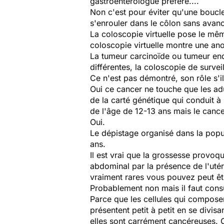
gastroentérologue préféré....
Non c'est pour éviter qu'une boucl
s'enrouler dans le côlon sans avance
La coloscopie virtuelle pose le mêm
coloscopie virtuelle montre une anoma
La tumeur carcinoïde ou tumeur endo
différentes, la coloscopie de surve
Ce n'est pas démontré, son rôle s'il
Oui ce cancer ne touche que les ad
de la carté génétique qui conduit à
de l'âge de 12-13 ans mais le cancer
Oui.
Le dépistage organisé dans la popu
ans.
Il est vrai que la grossesse provoq
abdominal par la présence de l'utér
vraiment rares vous pouvez peut êt
Probablement non mais il faut consu
Parce que les cellules qui composen
présentent petit à petit en se divis
elles sont carrément cancéreuses. C