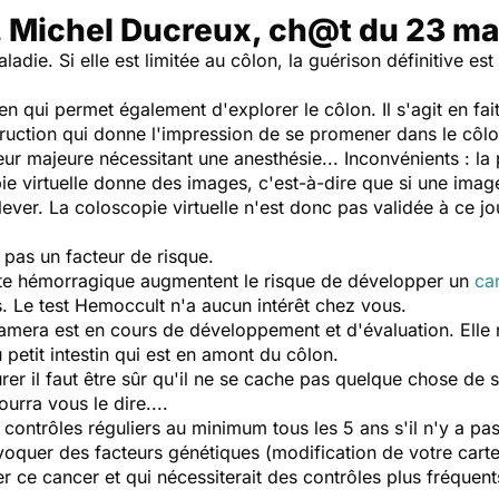
. Michel Ducreux, ch@t du 23 ma
adie. Si elle est limitée au côlon, la guérison définitive e
n qui permet également d'explorer le côlon. Il s'agit en fai
truction qui donne l'impression de se promener dans le cô
r majeure nécessitant une anesthésie... Inconvénients : la p
ie virtuelle donne des images, c'est-à-dire que si une image
nlever. La coloscopie virtuelle n'est donc pas validée à ce 
 pas un facteur de risque.
lite hémorragique augmentent le risque de développer un
ca
. Le test Hemoccult n'a aucun intérêt chez vous.
amera est en cours de développement et d'évaluation. Elle n'
 petit intestin qui est en amont du côlon.
rer il faut être sûr qu'il ne se cache pas quelque chose de 
urra vous le dire....
 contrôles réguliers au minimum tous les 5 ans s'il n'y a pas
 évoquer des facteurs génétiques (modification de votre cart
r ce cancer et qui nécessiterait des contrôles plus fréquents