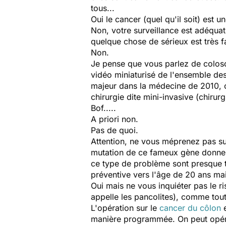
tous...
Oui le cancer (quel qu'il soit) est 
Non, votre surveillance est adéquate
quelque chose de sérieux est très fa
Non.
Je pense que vous parlez de colosc
vidéo miniaturisé de l'ensemble des
majeur dans la médecine de 2010, on
chirurgie dite mini-invasive (chirurg
Bof.....
A priori non.
Pas de quoi.
Attention, ne vous méprenez pas sur
mutation de ce fameux gène donne d
ce type de problème sont presque tou
préventive vers l'âge de 20 ans mai
Oui mais ne vous inquiéter pas le r
appelle les pancolites), comme to
L'opération sur le
cancer du côlon
e
manière programmée. On peut opérer