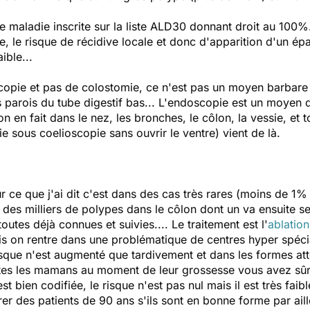
une maladie inscrite sur la liste ALD30 donnant droit au 100%
, le risque de récidive locale et donc d'apparition d'un épa
ible...
opie et pas de colostomie, ce n'est pas un moyen barbare 
 parois du tube digestif bas... L'endoscopie est un moyen d
 en fait dans le nez, les bronches, le côlon, la vessie, et 
ie sous coelioscopie sans ouvrir le ventre) vient de là.
 ce que j'ai dit c'est dans des cas très rares (moins de 1%
es milliers de polypes dans le côlon dont un va ensuite se 
tes déjà connues et suivies.... Le traitement est l'
ablatio
s on rentre dans une problématique de centres hyper spécia
isque n'est augmenté que tardivement et dans les formes att
utes les mamans au moment de leur grossesse vous avez sû
st bien codifiée, le risque n'est pas nul mais il est très faib
 des patients de 90 ans s'ils sont en bonne forme par aill