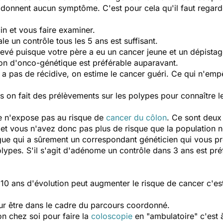
ne donnent aucun symptôme. C'est pour cela qu'il faut regar
in et vous faire examiner.
e un contrôle tous les 5 ans est suffisant.
levé puisque votre père a eu un cancer jeune et un dépistage
on d'onco-génétique est préférable auparavant.
'y a pas de récidive, on estime le cancer guéri. Ce qui n'em
n fait des prélèvements sur les polypes pour connaître leu
le n'expose pas au risque de
cancer du côlon
. Ce sont deux
et vous n'avez donc pas plus de risque que la population 
ue qui a sûrement un correspondant généticien qui vous pr
lypes. S'il s'agit d'adénome un contrôle dans 3 ans est pré
0 ans d'évolution peut augmenter le risque de cancer c'est 
our être dans le cadre du parcours coordonné.
on chez soi pour faire la
coloscopie
en "ambulatoire" c'est à