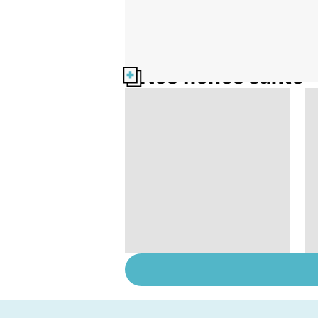
Nos fiches santé
Exostose osseuse :
des bosses sous la
peau