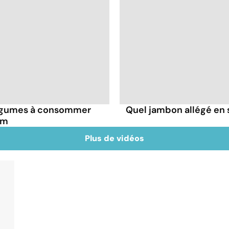
 légumes à consommer
Quel jambon allégé en se
um
Plus de vidéos