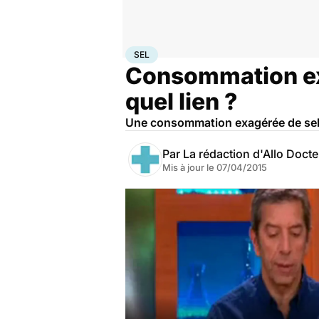
Accueil
Santé
Maladies
Sel
SEL
Consommation exc
quel lien ?
Une consommation exagérée de sel 
Par
La rédaction d'Allo Doct
Mis à jour le
07/04/2015