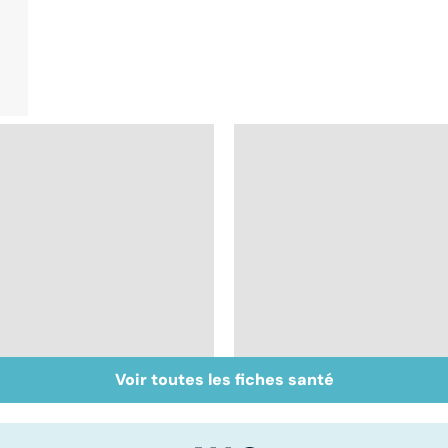
Voir toutes les fiches santé
La sciatique : un
Ostéoporose :
symptôme
préserver le capital
douloureux
osseux