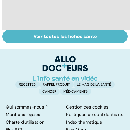
Voir toutes les fiches santé
Nécrose : quand
Régimes
L
les tissus
végétarien,
u
meurent
végétalien : quels
vi
bénéfices pour la
santé ?
RECETTES
RAPPEL PRODUIT
LE MAG DE LA SANTÉ
CANCER
MÉDICAMENTS
Qui sommes-nous ?
Gestion des cookies
Mentions légales
Politiques de confidentialité
Charte d'utilisation
Index thématique
Flux RSS
Flux Atom