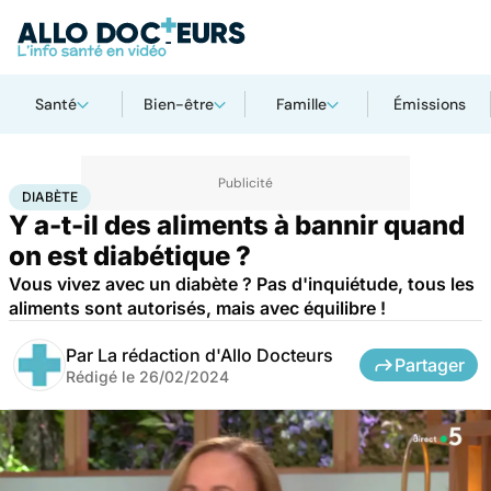
Santé
Bien-être
Famille
Émissions
Accueil
Bien-être
Nutrition
Diabète
DIABÈTE
Y a-t-il des aliments à bannir quand
on est diabétique ?
Vous vivez avec un diabète ? Pas d'inquiétude, tous les
aliments sont autorisés, mais avec équilibre !
Par
La rédaction d'Allo Docteurs
Partager
Rédigé le
26/02/2024