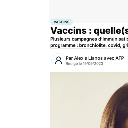
Accueil
Santé
Société
Santé publique
Vaccins
VACCINS
Vaccins : quelle(
Plusieurs campagnes d’immunisatio
programme : bronchiolite, covid, gr
Par
Alexis Llanos avec AFP
Rédigé le
19/09/2023