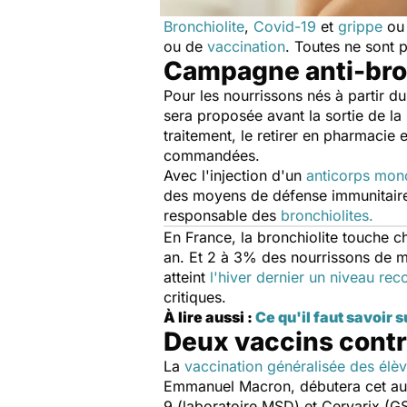
Bronchiolite
,
Covid-19
et
grippe
ou 
ou de
vaccination
. Toutes ne sont p
Campagne anti-bron
Pour les nourrissons nés à partir d
sera proposée avant la sortie de la 
traitement, le retirer en pharmacie
commandées.
Avec l'injection d'un
anticorps mon
des moyens de défense immunitaire p
responsable des
bronchiolites.
En France, la bronchiolite touche 
an. Et 2 à 3% des nourrissons de m
atteint
l'hiver dernier un niveau re
critiques.
À lire aussi :
Ce qu'il faut savoir
Deux vaccins contre
La
vaccination généralisée des élè
Emmanuel Macron, débutera cet aut
9 (laboratoire MSD) et Cervarix (G