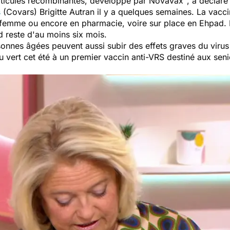
rticules recombinantes, développé par Novavax"
, a déclaré
s
(Covars) Brigitte Autran il y a quelques semaines. La vacci
-femme ou encore en pharmacie, voire sur place en Ehpad. L
d reste d'au moins six mois.
rsonnes âgées peuvent aussi subir des effets graves du virus
 vert cet été à un premier vaccin anti-VRS destiné aux seni