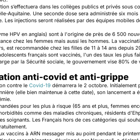
tion s’effectuera dans les collèges publics et privés sous c
le-Aquitaine. Une seconde dose sera administrée six mois p
e. Les injections seront réalisées par des équipes mobiles d
me HPV en anglais) sont à l'origine de près de 6 500 nouv
rance chez les femmes mais aussi les hommes. La vaccinati
rs, est recommandée chez les filles de 11 à 14 ans depuis 
dolescents français sont vaccinés, l'un des taux les plus fa
rge par la Sécurité sociale, le gouvernement vise 80% de v
ation anti-covid et anti-grippe
on contre le
Covid-19
démarrera le 2 octobre. Initialement
nière (elle bien maintenue à cette date), son lancement a ét
émie.
andées pour les plus à risque (65 ans et plus, femmes enc
bidités comme des maladies chroniques, résidents d'Ehpad
s soignants. Les Français hors de ces catégories qui souha
ratuitement.
ux vaccins à ARN messager mis au point pendant le printemp