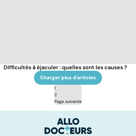
Difficultés à éjaculer : quelles sont les causes ?
Charger plus d'articles
1
2
Page suivante