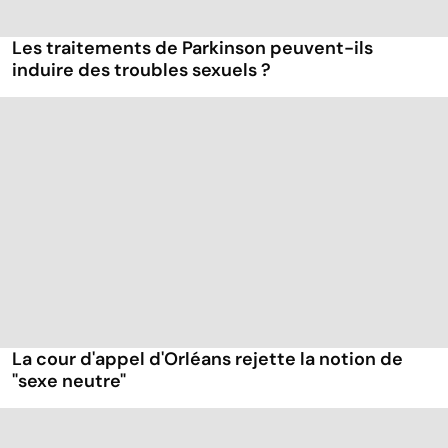
Les traitements de Parkinson peuvent-ils
induire des troubles sexuels ?
La cour d'appel d'Orléans rejette la notion de
"sexe neutre"