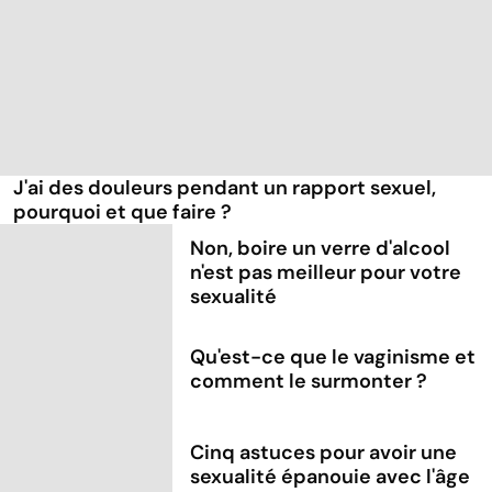
J'ai des douleurs pendant un rapport sexuel,
pourquoi et que faire ?
Non, boire un verre d'alcool
n'est pas meilleur pour votre
sexualité
Qu'est-ce que le vaginisme et
comment le surmonter ?
Cinq astuces pour avoir une
sexualité épanouie avec l'âge