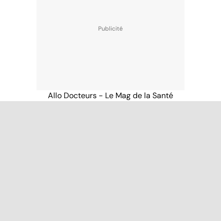
Allo Docteurs - Le Mag de la Santé