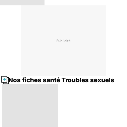
Nos fiches santé Troubles sexuels