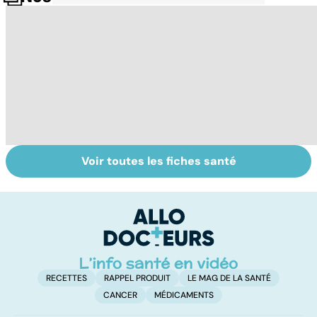
Voir toutes les fiches santé
Femmes :
Violences
Bi
comment
sexuelles :
m
jouissez-vous ?
comment s'en
remettre ?
RECETTES
RAPPEL PRODUIT
LE MAG DE LA SANTÉ
CANCER
MÉDICAMENTS