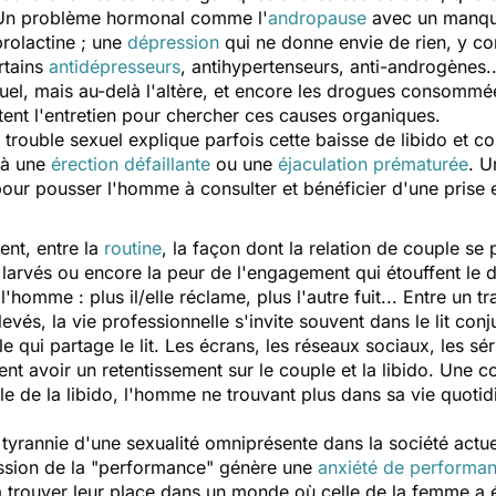
. Un problème hormonal comme l'
andropause
avec un manq
rolactine ; une
dépression
qui ne donne envie de rien, y com
rtains
antidépresseurs
, antihypertenseurs, anti-androgènes...
xuel, mais au-delà l'altère, et encore les drogues consommé
ent l'entretien pour chercher ces causes organiques.
 trouble sexuel explique parfois cette baisse de libido et c
 à une
érection défaillante
ou une
éjaculation prématurée
. U
pour pousser l'homme à consulter et bénéficier d'une prise 
nt, entre la
routine
, la façon dont la relation de couple se
s larvés ou encore la peur de l'engagement qui étouffent le 
 l'homme : plus il/elle réclame, plus l'autre fuit... Entre un t
evés, la vie professionnelle s'invite souvent dans le lit conj
e qui partage le lit. Les écrans, les réseaux sociaux, les sé
nt avoir un retentissement sur le couple et la libido. Une
 de la libido, l'homme ne trouvant plus dans sa vie quotid
tyrannie d'une sexualité omniprésente dans la société actu
ession de la "performance" génère une
anxiété de performa
à trouver leur place dans un monde où celle de la femme a 