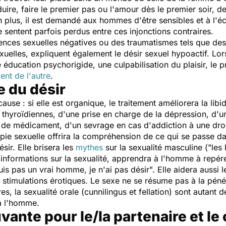
duire, faire le premier pas ou l'amour dès le premier soir, d
. En plus, il est demandé aux hommes d'être sensibles et à l'
se sentent parfois perdus entre ces injonctions contraires.
ences sexuelles négatives ou des traumatismes tels que de
xuelles, expliquent également le désir sexuel hypoactif. Lors
ducation psychorigide, une culpabilisation du plaisir, le pr
ent de l'autre
.
e du désir
use : si elle est organique, le traitement améliorera la lib
hyroïdiennes, d'une prise en charge de la dépression, d'u
 de médicament, d'un sevrage en cas d'addiction à une dr
pie sexuelle offrira la compréhension de ce qui se passe dans
sir. Elle brisera les
mythes
sur la sexualité masculine ("le
 informations sur la sexualité, apprendra à l'homme à repé
uis pas un vrai homme, je n'ai pas désir". Elle aidera aussi 
 stimulations érotiques. Le sexe ne se résume pas à la péné
s, la sexualité orale (cunnilingus et fellation) sont autant 
à l'homme.
vante pour le/la partenaire et le