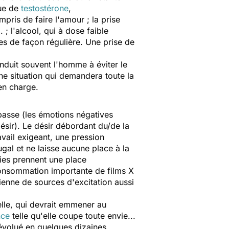
ue de
testostérone
,
pris de faire l'amour ; la prise
 ; l'alcool, qui à dose faible
es de façon régulière. Une prise de
onduit souvent l'homme à éviter le
ne situation qui demandera toute la
en charge.
 passe (les émotions négatives
désir). Le désir débordant du/de la
ravail exigeant, une pression
ugal et ne laisse aucune place à la
ries prennent une place
 consommation importante de films X
ienne de sources d'excitation aussi
elle, qui devrait emmener au
nce
telle qu'elle coupe toute envie...
évolué en quelques dizaines