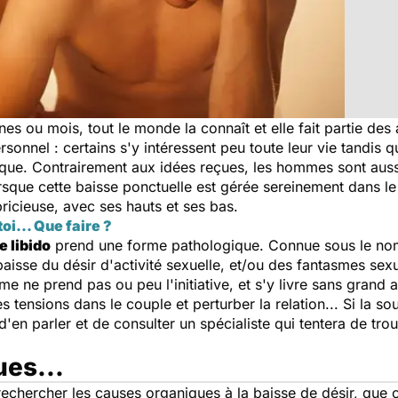
es ou mois, tout le monde la connaît et elle fait partie des 
 personnel : certains s'y intéressent peu toute leur vie tandi
que. Contrairement aux idées reçues, les hommes sont aussi
orsque cette baisse ponctuelle est gérée sereinement dans le
pricieuse, avec ses hauts et ses bas.
toi... Que faire ?
e libido
prend une forme pathologique. Connue sous le no
sse du désir d'activité sexuelle, et/ou des fantasmes sexuel
omme ne prend pas ou peu l'initiative, et s'y livre sans gran
 tensions dans le couple et perturber la relation... Si la so
 d'en parler et de consulter un spécialiste qui tentera de trou
es...
rechercher les causes organiques à la baisse de désir, que ce