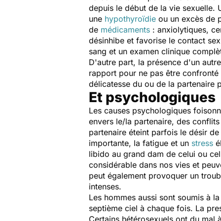
depuis le début de la vie sexuelle
une
hypothyroïdie
ou un excès de p
de
médicaments
: anxiolytiques, ce
désinhibe et favorise le contact se
sang et un examen clinique complèt
D'autre part, la présence d'un autre
rapport pour ne pas être confronté
délicatesse du ou de la partenaire 
Et psychologiques
Les causes psychologiques foisonne
envers le/la partenaire, des conflit
partenaire éteint parfois le désir de
importante, la fatigue et un
stress
él
libido au grand dam de celui ou cell
considérable dans nos vies et peuve
peut également provoquer un trouble
intenses.
Les hommes aussi sont soumis à la 
septième ciel à chaque fois. La pr
Certains hétérosexuels ont du mal 