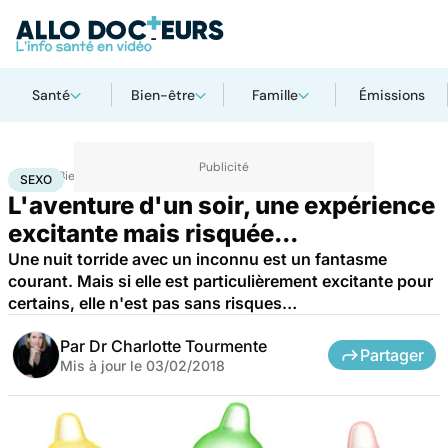
Santé
Bien-être
Famille
Émissions
Accueil
Bien-être
Sexo
Sexo
SEXO
L'aventure d'un soir, une expérience
excitante mais risquée...
Une nuit torride avec un inconnu est un fantasme
courant. Mais si elle est particulièrement excitante pour
certains, elle n'est pas sans risques…
Par
Dr Charlotte Tourmente
Partager
Mis à jour le
03/02/2018