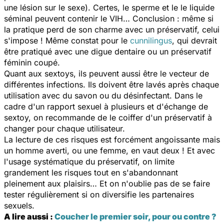
une lésion sur le sexe). Certes, le sperme et le le liquide
séminal peuvent contenir le VIH… Conclusion : même si
la pratique perd de son charme avec un préservatif, celui
s'impose ! Même constat pour le
cunnilingus
, qui devrait
être pratiqué avec une digue dentaire ou un préservatif
féminin coupé.
Quant aux sextoys, ils peuvent aussi être le vecteur de
différentes infections. Ils doivent être lavés après chaque
utilisation avec du savon ou du désinfectant. Dans le
cadre d'un rapport sexuel à plusieurs et d'échange de
sextoy, on recommande de le coiffer d'un préservatif à
changer pour chaque utilisateur.
La lecture de ces risques est forcément angoissante mais
un homme averti, ou une femme, en vaut deux ! Et avec
l'usage systématique du préservatif, on limite
grandement les risques tout en s'abandonnant
pleinement aux plaisirs… Et on n'oublie pas de se faire
tester régulièrement si on diversifie les partenaires
sexuels.
A lire aussi :
Coucher le premier soir, pour ou contre ?