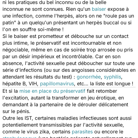
ni les pratiques du bel inconnu ou de la belle
inconnue ne sont connues. Rien qu'un
baiser
expose à
une infection, comme l'herpès, alors on ne "roule pas un
patin" à un quelqu'un présentant un herpès buccal ou si
l'on en souffre soi-même !
Si le baiser est prometteur et débouche sur un contact
plus intime, le préservatif est incontournable et non
négociable, même en cas de soirée trop arrosée ou pris
par un désir impérieux et incontrôlable. Car en son
absence, l'activité sexuelle peut déboucher sur toute une
série d'infections (ou sur des angoisses considérables en
attendant les résultats du test) :
gonorrhée
,
syphilis
,
hépatite B, VIH,
papillomavirus
, etc… la liste est longue !
Et si la
mise en place du préservatif
fait retomber
l'excitation, autant la transformer en jeu érotique, en
demandant à la partenaire de le dérouler délicatement
sur le pénis.
Outre les IST, certaines maladies infectieuses sont aussi
potentiellement transmissibles par l'activité sexuelle,
comme le virus zika, certains
parasites
ou encore le