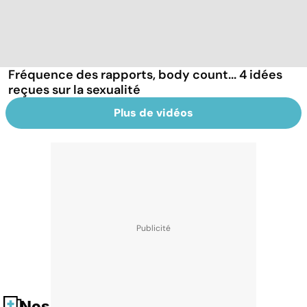
Fréquence des rapports, body count... 4 idées
reçues sur la sexualité
Plus de vidéos
Nos fiches santé