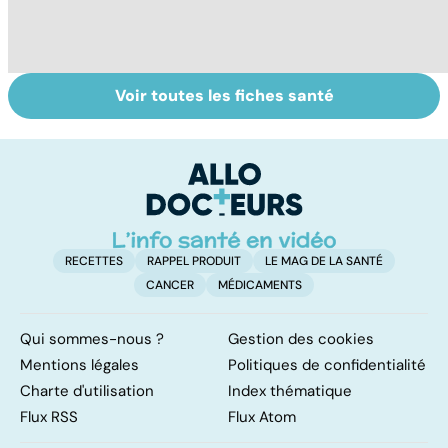
Voir toutes les fiches santé
Tout savoir sur
Inflammation des
Su
les infections
amygdales : que
le
pulmonaires
faire en cas
l'
d'angine ?
RECETTES
RAPPEL PRODUIT
LE MAG DE LA SANTÉ
CANCER
MÉDICAMENTS
Qui sommes-nous ?
Gestion des cookies
Mentions légales
Politiques de confidentialité
Charte d'utilisation
Index thématique
Flux RSS
Flux Atom