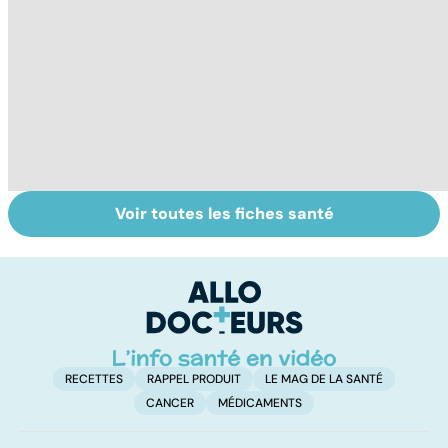
Voir toutes les fiches santé
Gynéco : un suivi
Sexe : comment
La
pour la vie
retrouver sa
oc
libido ?
c
so
RECETTES
RAPPEL PRODUIT
LE MAG DE LA SANTÉ
CANCER
MÉDICAMENTS