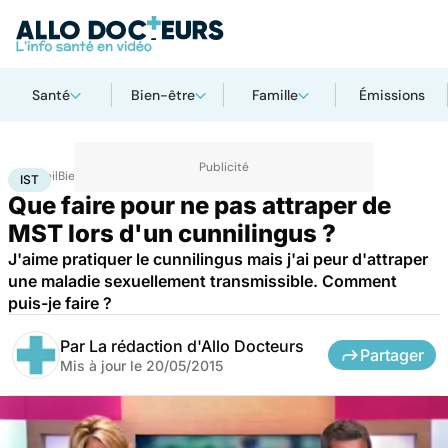
Santé
Bien-être
Famille
Émissions
Accueil
Bien-être
Sexo
IST
IST
Que faire pour ne pas attraper de
MST lors d'un cunnilingus ?
J'aime pratiquer le cunnilingus mais j'ai peur d'attraper
une maladie sexuellement transmissible. Comment
puis-je faire ?
Par
La rédaction d'Allo Docteurs
Partager
Mis à jour le
20/05/2015