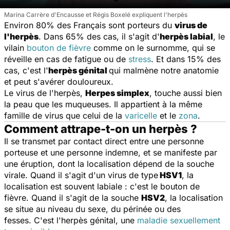
Marina Carrère d'Encausse et Régis Boxelé expliquent l'herpès
Environ 80% des Français sont porteurs du
virus de
l'herpès
. Dans 65% des cas, il s'agit d'
herpès labial
, le
vilain
bouton de fièvre
comme on le surnomme, qui se
réveille en cas de fatigue ou de
stress
. Et dans 15% des
cas, c'est l'
herpès génital
qui malmène notre anatomie
et peut s'avérer douloureux.
Le virus de l'herpès,
Herpes simplex
, touche aussi bien
la peau que les muqueuses. Il appartient à la même
famille de virus que celui de la
varicelle
et le
zona
.
Comment attrape-t-on un herpès ?
Il se transmet par contact direct entre une personne
porteuse et une personne indemne, et se manifeste par
une éruption, dont la localisation dépend de la souche
virale. Quand il s'agit d'un virus de type
HSV1
, la
localisation est souvent labiale : c'est le bouton de
fièvre. Quand il s'agit de la souche
HSV2
, la localisation
se situe au niveau du sexe, du périnée ou des
fesses. C'est l'herpès génital, une
maladie sexuellement