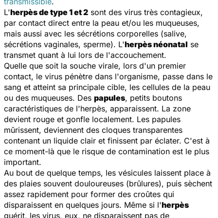
transmissible
.
L'
herpès de type 1 et 2
sont des virus très contagieux,
par contact direct entre la peau et/ou les muqueuses,
mais aussi avec les sécrétions corporelles (salive,
sécrétions vaginales, sperme). L'
herpès néonatal
se
transmet quant à lui lors de l'accouchement.
Quelle que soit la souche virale, lors d'un premier
contact, le virus pénètre dans l'organisme, passe dans le
sang et atteint sa principale cible, les cellules de la peau
ou des muqueuses. Des
papules
, petits boutons
caractéristiques de l'herpès, apparaissent. La zone
devient rouge et gonfle localement. Les papules
mûrissent, deviennent des cloques transparentes
contenant un liquide clair et finissent par éclater. C'est à
ce moment-là que le risque de contamination est le plus
important.
Au bout de quelque temps, les vésicules laissent place à
des plaies souvent douloureuses (brûlures), puis sèchent
assez rapidement pour former des croûtes qui
disparaissent en quelques jours. Même si l'
herpès
guérit, les virus, eux, ne disparaissent pas de