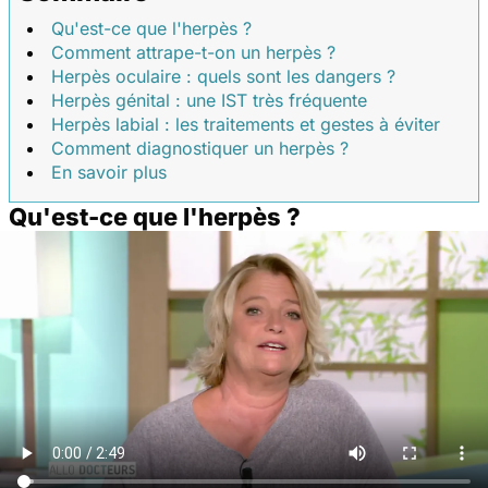
Qu'est-ce que l'herpès ?
Comment attrape-t-on un herpès ?
Herpès oculaire : quels sont les dangers ?
Herpès génital : une IST très fréquente
Herpès labial : les traitements et gestes à éviter
Comment diagnostiquer un herpès ?
En savoir plus
Qu'est-ce que l'herpès ?