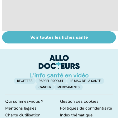
Voir toutes les fiches santé
Sexualité,
Le sperme : son
S
infertilité et
odeur, sa couleur,
re
PMA, des liens
sa composition...
li
étroits
RECETTES
RAPPEL PRODUIT
LE MAG DE LA SANTÉ
CANCER
MÉDICAMENTS
Qui sommes-nous ?
Gestion des cookies
Mentions légales
Politiques de confidentialité
Charte d'utilisation
Index thématique