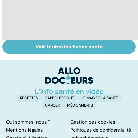
Voir toutes les fiches santé
Tout savoir sur
Inflammation des
Vi
les infections
amygdales : que
oc
pulmonaires
faire en cas
qu
d'angine ?
su
in
RECETTES
RAPPEL PRODUIT
LE MAG DE LA SANTÉ
CANCER
MÉDICAMENTS
Qui sommes-nous ?
Gestion des cookies
Mentions légales
Politiques de confidentialité
Charte d'utilisation
Index thématique