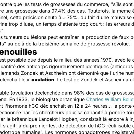
tré que les tests de grossesses du commerce, "s’ils sont u
re une grossesse dans 97,4% des cas. Toutefois, la même ét
onnel, cette précision chute à… 75%, du fait d'une mauvaise
ine trop diluée, un temps d'attente trop court : les erreurs 
".
 tumeurs ou lésions peut entraîner la production de faux pos
fs" au-delà de la troisième semaine de grossesse révolue.
enouilles
'est possible que depuis le milieu des années 1970, avec l
uantité des anticorps rigoureusement identiques (anticorps 
allemands Zondek et Aschheim ont démontré que l'urine hum
éclenchait leur
ovulation
. Le test de Zondek et Ascheim a ul
iable (ovulation déclenchée dans 98% des cas de grossesse)
e. En 1933, le biologiste britannique
Charles William Bell
ant l'hormone hCG déclenchait en 12 à 24 heures... la ponte 
lectionnée par les chercheurs pour sa capacité à pondre tou
r le britannique Lancelot Hogben, consistait là encore à inj
l s'agit-là du premier test de détection de hCG réutilisable de
adotrope humaine". Les hormones gonadotropes n’existeraie