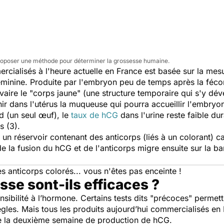
roposer une méthode pour déterminer la grossesse humaine.
cialisés à l'heure actuelle en France est basée sur la mes
féminine. Produite par l'embryon peu de temps après la féco
ovaire le "corps jaune" (une structure temporaire qui s'y dév
ir dans l'utérus la muqueuse qui pourra accueillir l'embryon
d (un seul œuf), le
taux de hCG
dans l'urine reste faible d
s (3).
 un réservoir contenant des anticorps (liés à un colorant) 
a fusion du hCG et de l'anticorps migre ensuite sur la bande
s anticorps colorés... vous n'êtes pas enceinte !
sse sont-ils efficaces ?
sibilité à l’hormone. Certains tests dits "précoces" permett
gles. Mais tous les produits aujourd’hui commercialisés en
 de la deuxième semaine de production de hCG.