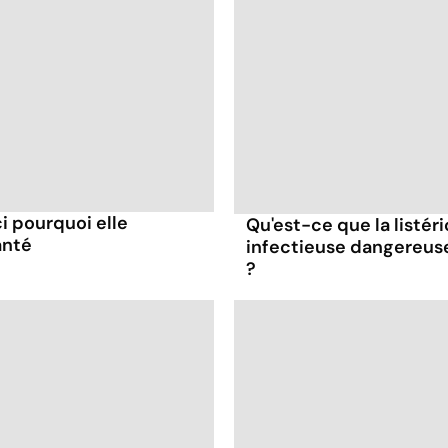
ci pourquoi elle
Qu'est-ce que la listér
anté
infectieuse dangereus
?